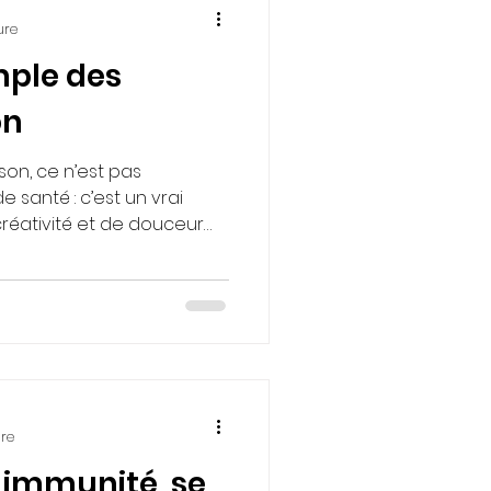
ure
imple des
on
on, ce n’est pas
 santé : c’est un vrai
éativité et de douceur
ure
 immunité, se