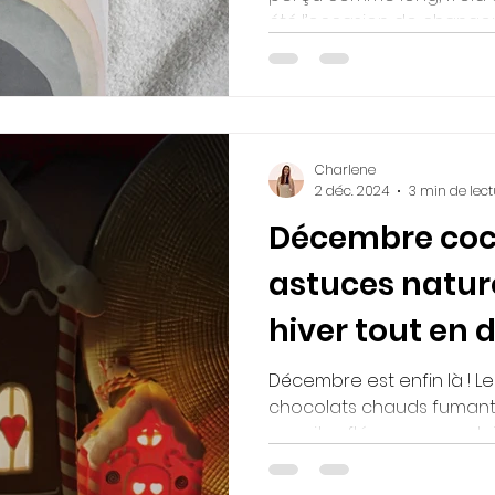
été l’occasion de changer..
Charlene
2 déc. 2024
3 min de lect
Décembre coc
astuces natur
hiver tout en
Décembre est enfin là ! Le
chocolats chauds fumants
emmitouflées sous un plai