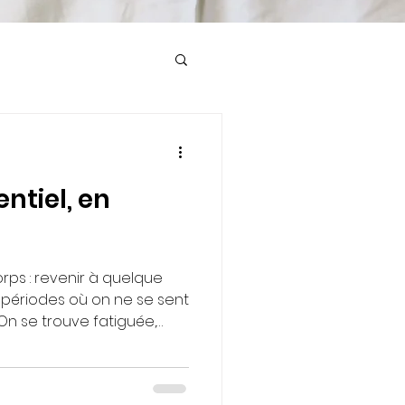
entiel, en
rps : revenir à quelque
On se trouve fatiguée,
ns ses vêtements, ou juste
ler
 corps