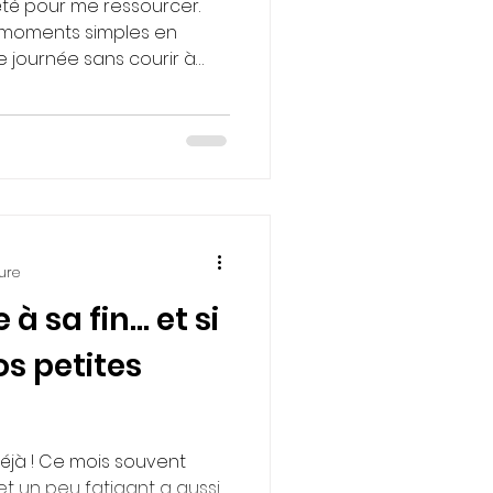
’été pour me ressourcer.
 moments simples en
e journée sans courir à
pression.
ure
à sa fin… et si
os petites
 déjà ! Ce mois souvent
t un peu fatigant a aussi