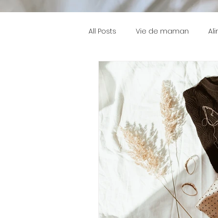
All Posts
Vie de maman
Al