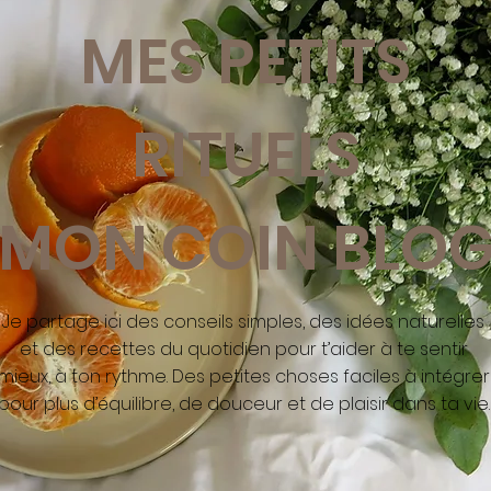
MES PETITS
RITUELS
MON COIN BLO
Je partage ici des conseils simples, des idées naturelles
et des recettes du quotidien pour t’aider à te sentir
mieux, à ton rythme. Des petites choses faciles à intégrer
pour plus d’équilibre, de douceur et de plaisir dans ta vie.