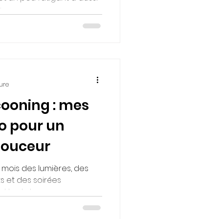
.
ure
ooning : mes
o pour un
 douceur
 mois des lumières, des
 et des soirées
d tout doux.