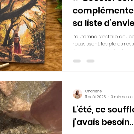
complémenter
sa liste d’envi
pour l’autom
L’automne s’installe douce
roussissent, les plaids res
à nouveau sur la table.
Charlene
11 août 2025
3 min de lec
L'été, ce souff
j'avais besoin..