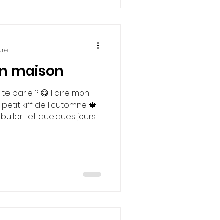
tion. Il a besoin d'un
r à la simplicité.
ure
in maison
 te parle ? 😋 Faire mon
petit kiff de l'automne 🍁
e buller… et quelques jours
 un pain moelleux, digeste et
ourquoi je l’adore ? →
ns de gluten résiduel →
 ✨ Ma recette express: Jour
e + 50 g d’eau tiède → on
 laisse à température