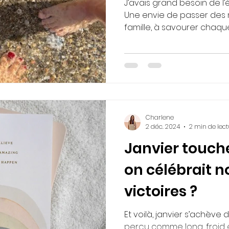
J’avais grand besoin de l
Une envie de passer des
famille, à savourer chaqu
droite ou à gauche, sans 
Charlene
2 déc. 2024
2 min de lect
Janvier touche 
on célébrait n
victoires ?
Et voilà, janvier s’achève
perçu comme long, froid e