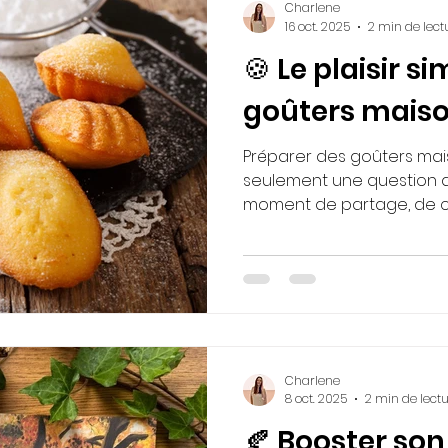
Charlene
16 oct. 2025
2 min de lect
🍪 Le plaisir s
goûters mais
Préparer des goûters mais
seulement une question de
moment de partage, de cr
du quotidien.
Charlene
8 oct. 2025
2 min de lect
🍂 Booster son