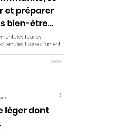
 et préparer
es bien-être
ne
ment… les feuilles
sortent, les tisanes fument
ture
le léger dont
.