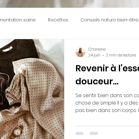
imentation saine
Recettes
Conseils naturo bien-être
Charlene
24 juin
2 min de lecture
Revenir à l’ess
douceur...
Se sentir bien dans son co
chose de simple Il y a des périodes où on ne se sent
pas bien dans son corps. 
“gonflée”, pas à l’aise da
un peu déconnecté de soi. Et souvent, on veut al
vite, tout changer d’un coup. Mais en fait, le