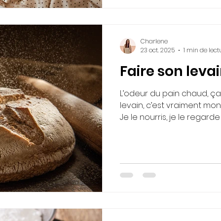
n’a pas besoin d'une révolu
retour au calme et un retou
Charlene
23 oct. 2025
1 min de lect
Faire son leva
L’odeur du pain chaud, ça
levain, c’est vraiment mon 
Je le nourris, je le regard
plus tard, avec lui je fais
plein de saveurs 🍞💛 🌿 P
Meilleure digestion → Moi
Zéro additif, 100 % naturel
1 : 50 g de farine de seigl
mélange, on couvre, on le
ambiante. C