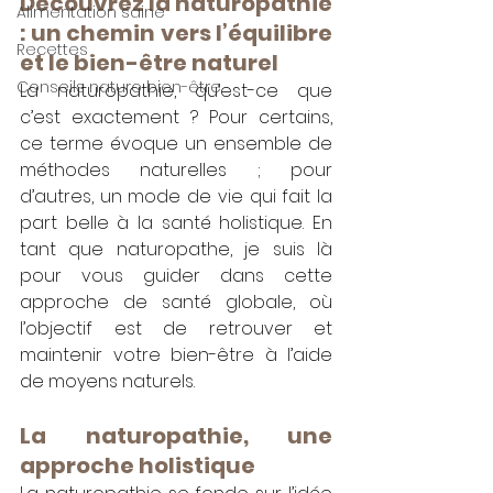
Découvrez la naturopathie 
Alimentation saine
: un chemin vers l’équilibre 
Recettes
et le bien-être naturel
Conseils naturo bien-être
La naturopathie, qu’est-ce que 
c’est exactement ? Pour certains, 
ce terme évoque un ensemble de 
méthodes naturelles ; pour 
d’autres, un mode de vie qui fait la 
part belle à la santé holistique. En 
tant que naturopathe, je suis là 
pour vous guider dans cette 
approche de santé globale, où 
l’objectif est de retrouver et 
maintenir votre bien-être à l’aide 
de moyens naturels.
La naturopathie, une 
approche holistique