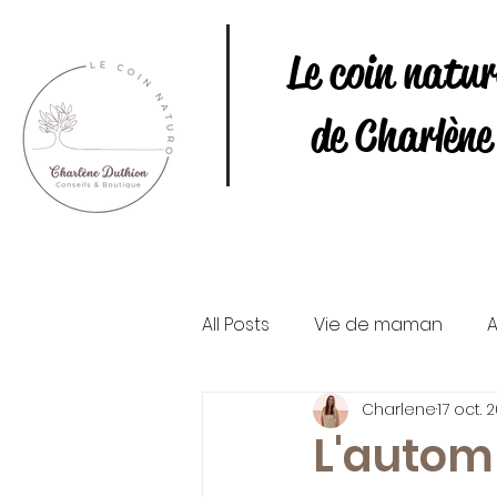
Le coin natu
de Charlène
All Posts
Vie de maman
A
Charlene
17 oct. 
Conseils naturo bien-être
L'autom