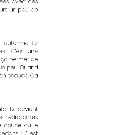
rées avec des 
urs un peu de 
 automne. Le 
s… C’est une 
, ça permet de 
 un peu. Quand 
on chaude. Ça 
ants devient 
s hydratantes 
 douce ou le 
edans ! C’est 