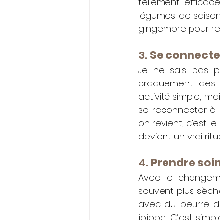
tellement efficace
légumes de saison 
gingembre pour ren
3. 
Se connecter
Je ne sais pas p
craquement des fe
activité simple, ma
se reconnecter à l
on revient, c’est 
devient un vrai ritue
4. 
Prendre soi
Avec le changeme
souvent plus sèch
avec du beurre de
jojoba. C’est simp