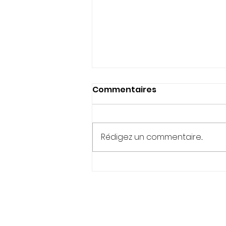
Commentaires
Rédigez un commentaire...
6 Idées cocooning pour
l'automne
Une
Newsletter