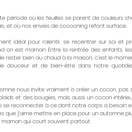
te période où les feuilles se parent de couleurs ch
frais, et où nos envies de cocooning refont surface. 
ent idéal pour ralentir, se recentrer sur soi et p
d on est maman. Entre la rentrée des enfants, les 
de rester bien au chaud à la maison, c'est le momen
de douceur et de bien-être dans notre quotid
tomne nous invite vraiment à créer un cocon, pas s
aids et des bougies, mais aussi un cocon intérieur
si se reconnecter à ce dont notre corps a besoin en
es que j’aime mettre en place pour un automne plus
e maman qui court souvent partout.