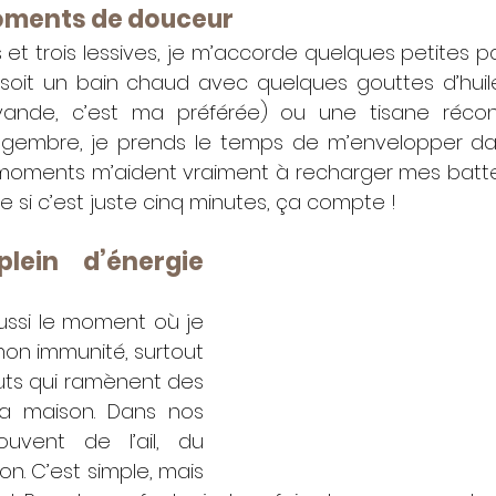
oments de douceur
 et trois lessives, je m’accorde quelques petites p
soit un bain chaud avec quelques gouttes d’huiles
vande, c’est ma préférée) ou une tisane réconf
ngembre, je prends le temps de m’envelopper da
moments m’aident vraiment à recharger mes batteri
si c’est juste cinq minutes, ça compte !
lein d’énergie 
ussi le moment où je 
n immunité, surtout 
uts qui ramènent des 
a maison. Dans nos 
ouvent de l’ail, du 
n. C’est simple, mais 