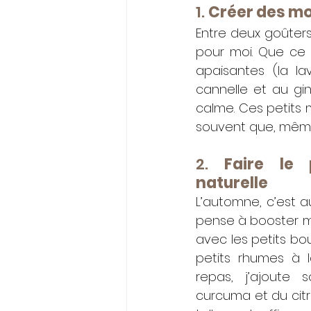
1. 
Créer des m
Entre deux goûters
pour moi. Que ce 
apaisantes (la la
cannelle et au gi
calme. Ces petits 
souvent que, même 
2. 
Faire le p
naturelle
L’automne, c’est a
pense à booster mo
avec les petits bo
petits rhumes à l
repas, j’ajoute s
curcuma et du citro