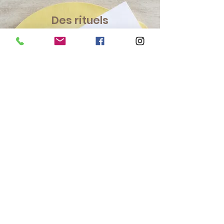
Des rituels
simples, des
inspirations de
saison, et un
moment rien
que pour toi
pour ralentir et
revenir à
l’essentiel.
Recevoir mon
courrier cosy ici