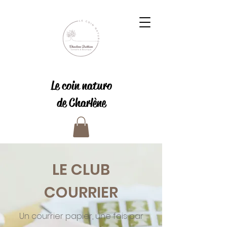
Le coin naturo
de Charlène
LE CLUB
COURRIER
Un courrier papier, une fois par