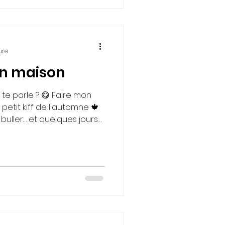
tion. Il a besoin d'un
r à la simplicité.
ure
in maison
 te parle ? 😋 Faire mon
petit kiff de l'automne 🍁
e buller… et quelques jours
 un pain moelleux, digeste et
ourquoi je l’adore ? →
ns de gluten résiduel →
 ✨ Ma recette express: Jour
e + 50 g d’eau tiède → on
 laisse à température