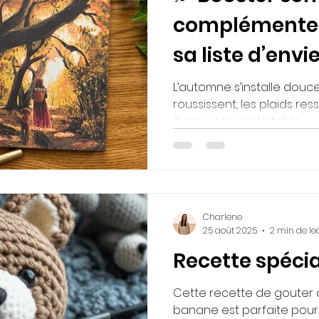
complémenter
sa liste d’envi
pour l’autom
L’automne s’installe douce
roussissent, les plaids res
à nouveau sur la table.
Charlene
25 août 2025
2 min de le
Recette spécia
Cette recette de gouter 
banane est parfaite pour l