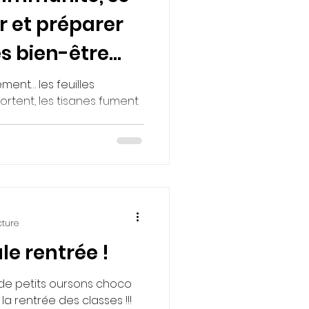
 et préparer
es bien-être
ne
ment… les feuilles
sortent, les tisanes fument
cture
le rentrée !
de petits oursons choco
a rentrée des classes !!!