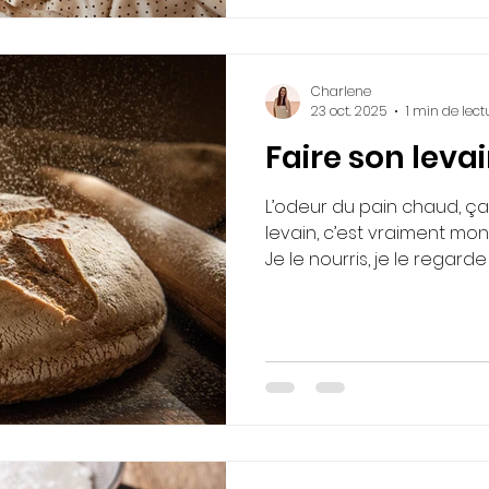
n’a pas besoin d'une révolu
retour au calme et un retou
Charlene
23 oct. 2025
1 min de lect
Faire son leva
L’odeur du pain chaud, ça
levain, c’est vraiment mon 
Je le nourris, je le regard
plus tard, avec lui je fais
plein de saveurs 🍞💛 🌿 P
Meilleure digestion → Moi
Zéro additif, 100 % naturel
1 : 50 g de farine de seigl
mélange, on couvre, on le
ambiante. C