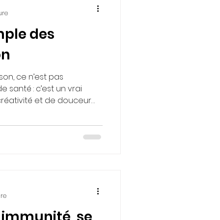
ure
imple des
on
on, ce n’est pas
 santé : c’est un vrai
éativité et de douceur
ure
 immunité, se