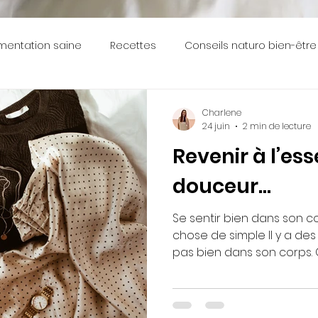
imentation saine
Recettes
Conseils naturo bien-être
Charlene
24 juin
2 min de lecture
Revenir à l’ess
douceur...
Se sentir bien dans son co
chose de simple Il y a des périodes où on ne se sent
pas bien dans son corps. 
“gonflée”, pas à l’aise da
un peu déconnecté de soi. Et souvent, on veut al
vite, tout changer d’un coup. Mais en fait, le