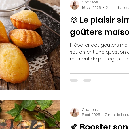
Charlene
16 oct. 2025
2 min de lect
🍪 Le plaisir s
goûters mais
Préparer des goûters mais
seulement une question de
moment de partage, de cr
du quotidien.
Charlene
8 oct. 2025
2 min de lect
🍂 Booster son