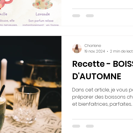
Charlene
19 nov. 2024
2 min de lec
Recette - BO
D'AUTOMNE
Dans cet article, je vous 
préparer des boissons cha
et bienfaitrices, parfaites...