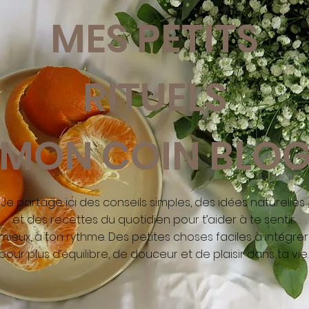
MES PETITS
RITUELS
MON COIN BLO
Je partage ici des conseils simples, des idées naturelles
et des recettes du quotidien pour t’aider à te sentir
mieux, à ton rythme. Des petites choses faciles à intégrer
pour plus d’équilibre, de douceur et de plaisir dans ta vie.