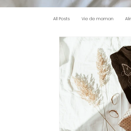
All Posts
Vie de maman
Al