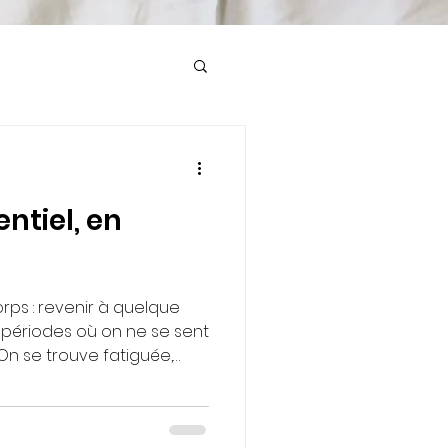
entiel, en
rps : revenir à quelque
On se trouve fatiguée,
ns ses vêtements, ou juste
ler
 corps