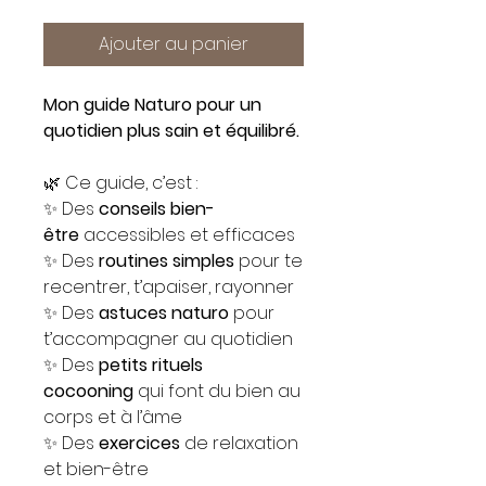
Ajouter au panier
Mon guide Naturo pour un
quotidien plus sain et équilibré.
🌿 Ce guide, c’est :
✨ Des
conseils bien-
être
accessibles et efficaces
✨ Des
routines simples
pour te
recentrer, t’apaiser, rayonner
✨ Des
astuces naturo
pour
t’accompagner au quotidien
✨ Des
petits rituels
cocooning
qui font du bien au
corps et à l’âme
✨ Des
exercices
de relaxation
et bien-être