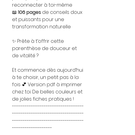
reconnecter à toi-même
📖
106 pages
de conseils doux
et puissants pour une
transformation naturelle
✨ Prête à t’offrir cette
parenthèse de douceur et
de vitalité ?
Et commence dès aujourd’hui
à te choisir, un petit pas à la
fois 💕 Version pdf à imprimer
chez toi. De belles couleurs et
de jolies fiches pratiques !
----------------------------------
----------------------------------
----------------------------------
-------------------