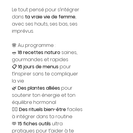
Le tout pensé pour s’intégrer
dans
ta vraie vie de femme
,
avec ses hauts, ses bas, ses
imprévus.
🌸 Au programme :
🥗
18 recettes naturo
saines,
gourmandes et rapides
📋
16 jours de menus
pour
t’inspirer sans te compliquer
la vie
🌿
Des plantes alliées
pour
soutenir ton énergie et ton
équilibre hormonal
🧘‍♀️
Des rituels bien-être
faciles
à intégrer dans ta routine
🫶
15 fiches outils
ultra
pratiques pour t’aider à te