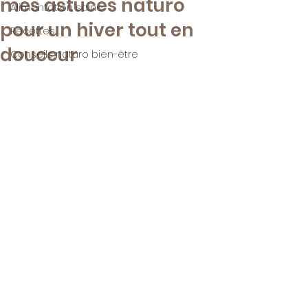
mes astuces naturo
Alimentation saine
pour un hiver tout en
Recettes
douceur
Conseils naturo bien-être